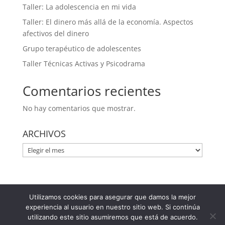
Taller: La adolescencia en mi vida
Taller: El dinero más allá de la economía. Aspectos
afectivos del dinero
Grupo terapéutico de adolescentes
Taller Técnicas Activas y Psicodrama
Comentarios recientes
No hay comentarios que mostrar.
ARCHIVOS
ARCHIVOS
Utilizamos cookies para asegurar que damos la mejor
Plaza Felisa Munárriz 2 - Entrepl. A 31005 Pamplona
experiencia al usuario en nuestro sitio web. Si continúa
(Navarra) 948 366 047 / 629 144 422
utilizando este sitio asumiremos que está de acuerdo.
ml@mercedeslezaun.com
|
Aviso legal
|
Política de