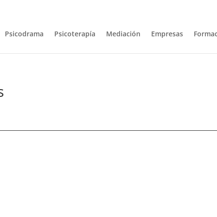
com
Psicodrama
Psicoterapía
Mediación
Empresas
Formac
s