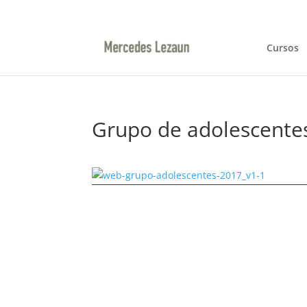
948366047 / 629144422
ml@mercedeslezaun.
Cursos
Grupo de adolescente