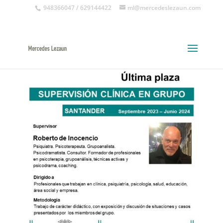
948366047 / 629144422
ml@mercedeslezaun.com
Grupo de supervisión clínica – Roberto
de Inocencio