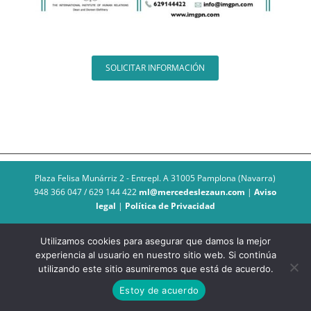
SOLICITAR INFORMACIÓN
Plaza Felisa Munárriz 2 - Entrepl. A 31005 Pamplona (Navarra)
948 366 047 / 629 144 422
ml@mercedeslezaun.com
|
Aviso
legal
|
Política de Privacidad
Utilizamos cookies para asegurar que damos la mejor
experiencia al usuario en nuestro sitio web. Si continúa
utilizando este sitio asumiremos que está de acuerdo.
Estoy de acuerdo