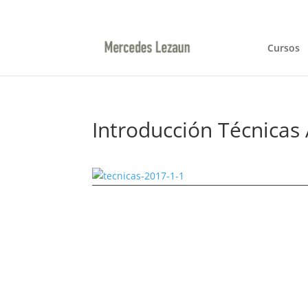
948366047 / 629144422
ml@mercedeslezaun.
Cursos
Introducción Técnicas