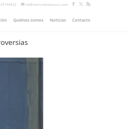
629144422
ml@mercedeslezaun.com
ión
Quiénes somos
Noticias
Contacto
oversias