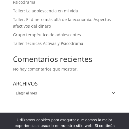
Psicodrama
Taller: La adolescencia en mi vida
Taller: El dinero más allá de la economía. Aspectos
afectivos del dinero
Grupo terapéutico de adolescentes
Taller Técnicas Activas y Psicodrama
Comentarios recientes
No hay comentarios que mostrar.
ARCHIVOS
ARCHIVOS
Utilizamos cookies para asegurar que damos la mejor
Plaza Felisa Munárriz 2 - Entrepl. A 31005 Pamplona
experiencia al usuario en nuestro sitio web. Si continúa
(Navarra) 948 366 047 / 629 144 422