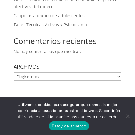
afectivos del dinero
Grupo terapéutico de adolescentes
Taller Técnicas Activas y Psicodrama
Comentarios recientes
No hay comentarios que mostrar.
ARCHIVOS
ARCHIVOS
Utilizamos cookies para asegurar que damos la mejor
Plaza Felisa Munárriz 2 - Entrepl. A 31005 Pamplona
experiencia al usuario en nuestro sitio web. Si continúa
(Navarra) 948 366 047 / 629 144 422
utilizando este sitio asumiremos que está de acuerdo.
ml@mercedeslezaun.com
|
Aviso legal
|
Política de
Estoy de acuerdo
Privacidad