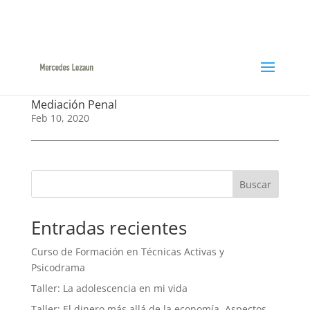
948366047 / 629144422
ml@mercedeslezaun.com
Mediación Penal
Feb 10, 2020
Buscar
Entradas recientes
Curso de Formación en Técnicas Activas y
Psicodrama
Taller: La adolescencia en mi vida
Taller: El dinero más allá de la economía. Aspectos