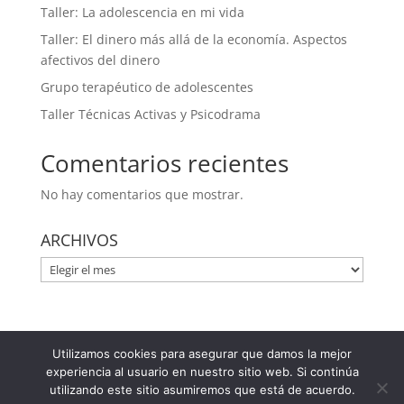
Taller: La adolescencia en mi vida
Taller: El dinero más allá de la economía. Aspectos
afectivos del dinero
Grupo terapéutico de adolescentes
Taller Técnicas Activas y Psicodrama
Comentarios recientes
No hay comentarios que mostrar.
ARCHIVOS
ARCHIVOS
Utilizamos cookies para asegurar que damos la mejor
Plaza Felisa Munárriz 2 - Entrepl. A 31005 Pamplona
experiencia al usuario en nuestro sitio web. Si continúa
(Navarra) 948 366 047 / 629 144 422
utilizando este sitio asumiremos que está de acuerdo.
ml@mercedeslezaun.com
|
Aviso legal
|
Política de