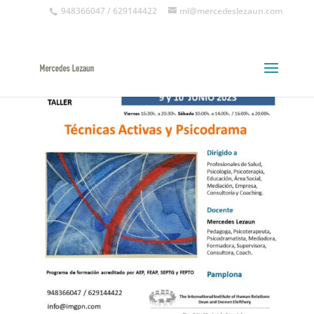
948366047 / 629144422
ml@mercedeslezaun.com
Taller Técnicas Activas y Psicodrama