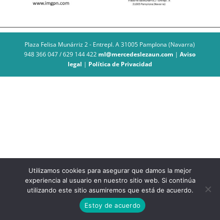
Plaza Felisa Munárriz 2 - Entrepl. A 31005 Pamplona (Navarra)
948 366 047 / 629 144 422
ml@mercedeslezaun.com
|
Aviso
legal
|
Política de Privacidad
Utilizamos cookies para asegurar que damos la mejor
experiencia al usuario en nuestro sitio web. Si continúa
utilizando este sitio asumiremos que está de acuerdo.
Estoy de acuerdo