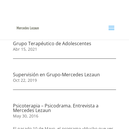
948366047 / 629144422
ml@mercedeslezaun.com
Grupo Terapéutico de Adolescentes
Abr 15, 2021
Supervisión en Grupo-Mercedes Lezaun
Oct 22, 2019
Psicoterapia – Psicodrama. Entrevista a
Mercedes Lezaun
May 30, 2016
El pasado 10 de Mayo, el programa «Mucho que ver