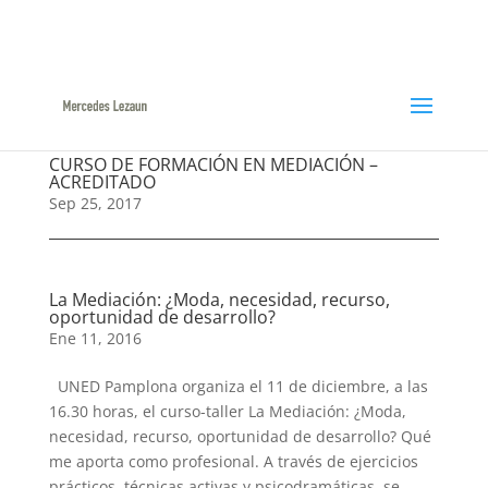
948366047 / 629144422
ml@mercedeslezaun.com
CURSO DE FORMACIÓN EN MEDIACIÓN –
ACREDITADO
Sep 25, 2017
La Mediación: ¿Moda, necesidad, recurso,
oportunidad de desarrollo?
Ene 11, 2016
UNED Pamplona organiza el 11 de diciembre, a las
16.30 horas, el curso-taller La Mediación: ¿Moda,
necesidad, recurso, oportunidad de desarrollo? Qué
me aporta como profesional. A través de ejercicios
prácticos, técnicas activas y psicodramáticas, se